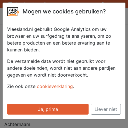
Openingstijden afhaalpunten
Inloggen
Mogen we cookies gebruiken?
Vleesland
Vleesland.nl gebruikt Google Analytics om uw
Afhaalpunt aanvragen
browser en uw surfgedrag te analyseren, om zo
betere producten en een betere ervaring aan te
Met dit formulier kunt u een Vleesland.nl afhaalpunt
kunnen bieden.
aanvragen.
De verzamelde data wordt niet gebruikt voor
Gegevens aanvrager
andere doeleinden, wordt niet aan andere partijen
gegeven en wordt niet doorverkocht.
Voornaam
Zie ook onze
cookieverklaring
.
Tussenvoegsel
Ja, prima
Liever niet
Achternaam