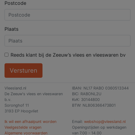
Postcode
Plaats
Reeds klant bij de Zeeuw’s vlees en vleeswaren bv
Vleesland.nl
IBAN: NL17 RABO 0360513344
De Zeeuw's vlees en vleeswaren
BIC: RABONL2U
b.v.
KvK: 30144800
Soronghof 11
BTW: NL806366473B01
3193 EP Hoogvliet
Ik wil een afhaalpunt worden
Email:
webshop@vleesland.nl
Veelgestelde vragen
Openingstijden op werkdagen
Algemene voorwaarden
van 7.00 - 14.00