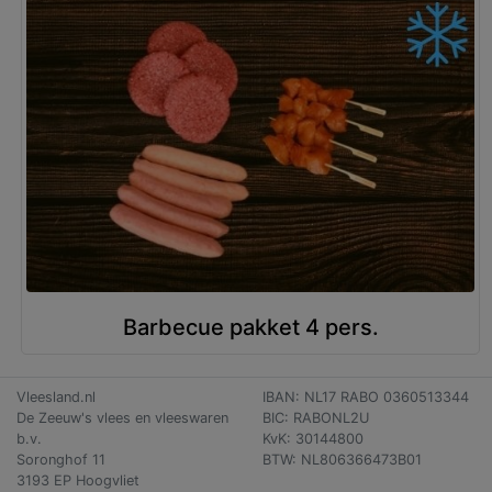
Barbecue pakket 4 pers.
Vleesland.nl
IBAN: NL17 RABO 0360513344
De Zeeuw's vlees en vleeswaren
BIC: RABONL2U
b.v.
KvK: 30144800
Soronghof 11
BTW: NL806366473B01
3193 EP Hoogvliet