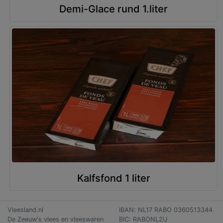
Demi-Glace rund 1.liter
Kalfsfond 1 liter
Vleesland.nl
IBAN: NL17 RABO 0360513344
De Zeeuw's vlees en vleeswaren
BIC: RABONL2U