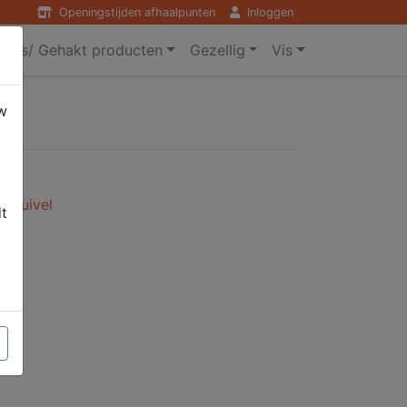
Openingstijden afhaalpunten
Inloggen
ers/ Gehakt producten
Gezellig
Vis
w
s/Zuivel
dt