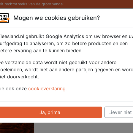
eit rechtstreeks van de groothandel
Kaas/ Zuivel
Saté/ Barbecue
Diversen
Hamburg
Mogen we cookies gebruiken?
as NH 2x500 gr.
leesland.nl gebruikt Google Analytics om uw browser en u
urfgedrag te analyseren, om zo betere producten en een
etere ervaring aan te kunnen bieden.
Artikelnummer
52002
e verzamelde data wordt niet gebruikt voor andere
Categorie
Kaas/ Zuivel - Kaa
oeleinden, wordt niet aan andere partijen gegeven en wor
iet doorverkocht.
Voor onze prijzen moet u ingelogd zijn.
ie ook onze
cookieverklaring
.
Selecteer hier uw afhaalpunt
Ja, prima
Liever niet