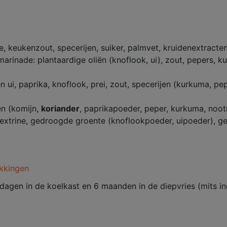
, keukenzout, specerijen, suiker, palmvet, kruidenextracte
marinade: plantaardige oliën (knoflook, ui), zout, pepers, k
n ui, paprika, knoflook, prei, zout, specerijen (kurkuma, pep
en (komijn,
koriander
, paprikapoeder, peper, kurkuma, noot
ltodextrine, gedroogde groente (knoflookpoeder, uipoeder), 
kkingen
dagen in de koelkast en 6 maanden in de diepvries (mits i