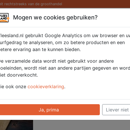
eit rechtstreeks van de groothandel
Kaas/ Zuivel
Saté/ Barbecue
Diversen
Hamburg
Mogen we cookies gebruiken?
met 2-3 persoons 750 
leesland.nl gebruikt Google Analytics om uw browser en u
urfgedrag te analyseren, om zo betere producten en een
etere ervaring aan te kunnen bieden.
Artikelnummer
52241
e verzamelde data wordt niet gebruikt voor andere
Categorie
Gezellig - Gezelli
oeleinden, wordt niet aan andere partijen gegeven en wor
iet doorverkocht.
Voor onze prijzen moet u ingelogd zijn.
ie ook onze
cookieverklaring
.
Selecteer hier uw afhaalpunt
Ja, prima
Liever niet