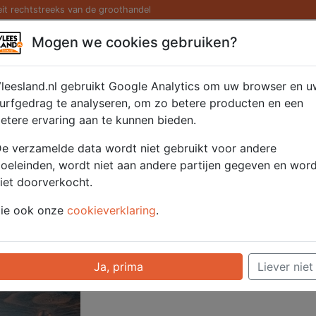
eit rechtstreeks van de groothandel
Kaas/ Zuivel
Saté/ Barbecue
Diversen
Hamburg
Mogen we cookies gebruiken?
eerde Speklap 2 x 250 
leesland.nl gebruikt Google Analytics om uw browser en u
urfgedrag te analyseren, om zo betere producten en een
etere ervaring aan te kunnen bieden.
Artikelnummer
52515
e verzamelde data wordt niet gebruikt voor andere
Categorie
Gezellig - Gezelli
oeleinden, wordt niet aan andere partijen gegeven en wor
iet doorverkocht.
Voor onze prijzen moet u ingelogd zijn.
ie ook onze
cookieverklaring
.
Selecteer hier uw afhaalpunt
Ja, prima
Liever niet