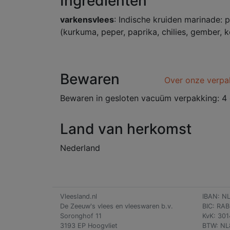
Ingrediënten
varkensvlees
: Indische kruiden marinade: p
(kurkuma, peper, paprika, chilies, gember, k
Bewaren
Over onze verpa
Bewaren in gesloten vacuüm verpakking: 4 
Land van herkomst
Nederland
Vleesland.nl
IBAN: N
De Zeeuw's vlees en vleeswaren b.v.
BIC: RA
Soronghof 11
KvK: 30
3193 EP Hoogvliet
BTW: NL