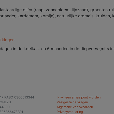
lantaardige oliën (raap, zonnebloem, lijnzaad), groenten (ui,
oriander, kardemom, komijn), natuurlijke aroma's, kruiden, k
kkingen
dagen in de koelkast en 6 maanden in de diepvries (mits i
L17 RABO 0360513344
Ik wil een afhaalpunt worden
BONL2U
Veelgestelde vragen
144800
Algemene voorwaarden
806366473B01
Privacyverklaring