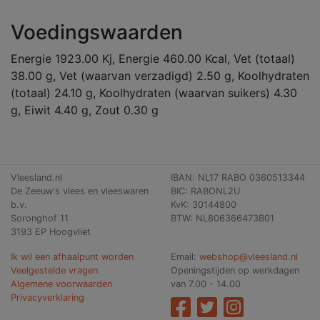
Voedingswaarden
Energie 1923.00 Kj, Energie 460.00 Kcal, Vet (totaal)
38.00 g, Vet (waarvan verzadigd) 2.50 g, Koolhydraten
(totaal) 24.10 g, Koolhydraten (waarvan suikers) 4.30
g, Eiwit 4.40 g, Zout 0.30 g
Vleesland.nl
IBAN: NL17 RABO 0360513344
De Zeeuw's vlees en vleeswaren
BIC: RABONL2U
b.v.
KvK: 30144800
Soronghof 11
BTW: NL806366473B01
3193 EP Hoogvliet
Ik wil een afhaalpunt worden
Email:
webshop@vleesland.nl
Veelgestelde vragen
Openingstijden op werkdagen
Algemene voorwaarden
van 7.00 - 14.00
Privacyverklaring