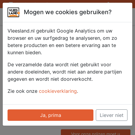
Openingstijden afhaalpunten
Inloggen
Mogen we cookies gebruiken?
Vleesland
Vleesland.nl gebruikt Google Analytics om uw
Zongedroogde
browser en uw surfgedrag te analyseren, om zo
betere producten en een betere ervaring aan te
tomaatjes in olie
kunnen bieden.
1000 gr.
De verzamelde data wordt niet gebruikt voor
andere doeleinden, wordt niet aan andere partijen
gegeven en wordt niet doorverkocht.
Artikelnummer
Zie ook onze
cookieverklaring
.
51705
Categorie
Diversen - Tapas en
Ja, prima
Liever niet
Tapenades
Voor onze prijzen moet u