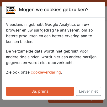
Openingstijden afhaalpunten
Inloggen
Mogen we cookies gebruiken?
Vleesland
Vleesland.nl gebruikt Google Analytics om uw
Spianata Picante 250
browser en uw surfgedrag te analyseren, om zo
betere producten en een betere ervaring aan te
gram
kunnen bieden.
De verzamelde data wordt niet gebruikt voor
andere doeleinden, wordt niet aan andere partijen
Artikelnummer
gegeven en wordt niet doorverkocht.
52213
Categorie
Zie ook onze
cookieverklaring
.
Vleeswaren - Heel / Gesneden
Voor onze prijzen moet u
Ja, prima
Liever niet
ingelogd zijn.
Selecteer hier uw afhaalpunt