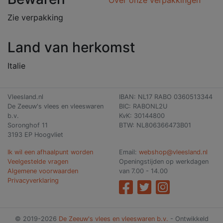
Zie verpakking
Land van herkomst
Italie
Vleesland.nl
IBAN: NL17 RABO 0360513344
De Zeeuw's vlees en vleeswaren
BIC: RABONL2U
b.v.
KvK: 30144800
Soronghof 11
BTW: NL806366473B01
3193 EP Hoogvliet
Ik wil een afhaalpunt worden
Email:
webshop@vleesland.nl
Veelgestelde vragen
Openingstijden op werkdagen
Algemene voorwaarden
van 7.00 - 14.00
Privacyverklaring
© 2019-2026
De Zeeuw's vlees en vleeswaren b.v.
- Ontwikkeld