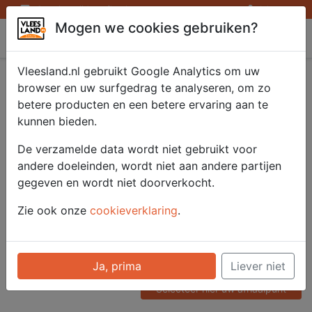
Openingstijden afhaalpunten
Inloggen
Mogen we cookies gebruiken?
Vleesland
Vleesland.nl gebruikt Google Analytics om uw
Spianata Romana
browser en uw surfgedrag te analyseren, om zo
betere producten en een betere ervaring aan te
250 gram
kunnen bieden.
De verzamelde data wordt niet gebruikt voor
andere doeleinden, wordt niet aan andere partijen
Artikelnummer
gegeven en wordt niet doorverkocht.
52214
Categorie
Zie ook onze
cookieverklaring
.
Vleeswaren - Heel / Gesneden
Voor onze prijzen moet u
Ja, prima
Liever niet
ingelogd zijn.
Selecteer hier uw afhaalpunt