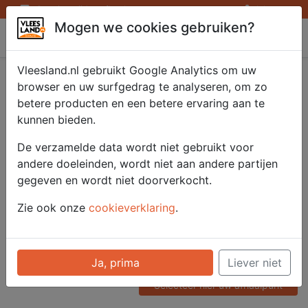
Openingstijden afhaalpunten
Inloggen
Mogen we cookies gebruiken?
Vleesland
Vleesland.nl gebruikt Google Analytics om uw
Grill worst Kaas
browser en uw surfgedrag te analyseren, om zo
betere producten en een betere ervaring aan te
Keteltje vers 450 gr.
kunnen bieden.
De verzamelde data wordt niet gebruikt voor
andere doeleinden, wordt niet aan andere partijen
Artikelnummer
gegeven en wordt niet doorverkocht.
52217
Categorie
Zie ook onze
cookieverklaring
.
Vleeswaren - Heel / Gesneden
Voor onze prijzen moet u
Ja, prima
Liever niet
ingelogd zijn.
Selecteer hier uw afhaalpunt