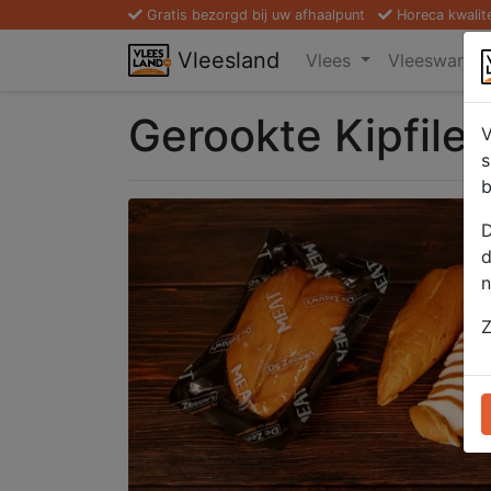
Gratis bezorgd bij uw afhaalpunt
Horeca kwalit
Vleesland
Vlees
Vleeswaren
Gerookte Kipfile
V
s
b
D
d
n
Z