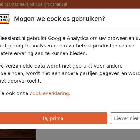
eit rechtstreeks van de groothandel
Kaas/ Zuivel
Saté/ Barbecue
Diversen
Hamburg
Mogen we cookies gebruiken?
t 450 gram
leesland.nl gebruikt Google Analytics om uw browser en u
urfgedrag te analyseren, om zo betere producten en een
etere ervaring aan te kunnen bieden.
Artikelnummer
52219
e verzamelde data wordt niet gebruikt voor andere
Categorie
Vleeswaren - Hee
oeleinden, wordt niet aan andere partijen gegeven en wor
iet doorverkocht.
Voor onze prijzen moet u ingelogd zijn.
ie ook onze
cookieverklaring
.
Selecteer hier uw afhaalpunt
Ja, prima
Liever niet