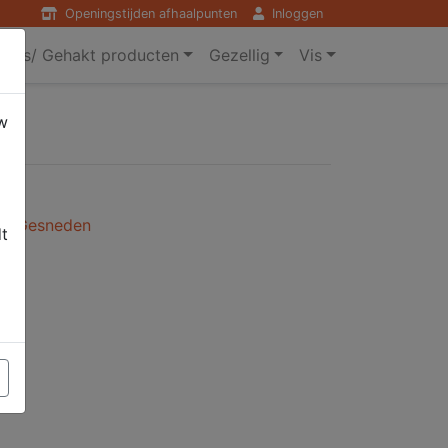
Openingstijden afhaalpunten
Inloggen
ers/ Gehakt producten
Gezellig
Vis
w
l / Gesneden
dt