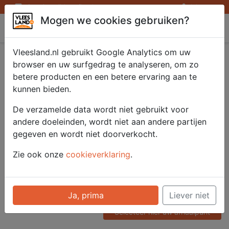
Openingstijden afhaalpunten
Inloggen
Mogen we cookies gebruiken?
Vleesland
Vleesland.nl gebruikt Google Analytics om uw
Ossenhaas puntjes
browser en uw surfgedrag te analyseren, om zo
betere producten en een betere ervaring aan te
superieur 500 gr.
kunnen bieden.
De verzamelde data wordt niet gebruikt voor
andere doeleinden, wordt niet aan andere partijen
Artikelnummer
gegeven en wordt niet doorverkocht.
51102
Categorie
Zie ook onze
cookieverklaring
.
Vlees - Rund
Voor onze prijzen moet u
Ja, prima
Liever niet
ingelogd zijn.
Selecteer hier uw afhaalpunt