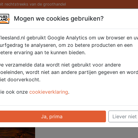
eit rechtstreeks van de groothandel
Kaas/ Zuivel
Saté/ Barbecue
Diversen
Hamburg
Mogen we cookies gebruiken?
pjes 2x500 gr.
leesland.nl gebruikt Google Analytics om uw browser en u
urfgedrag te analyseren, om zo betere producten en een
etere ervaring aan te kunnen bieden.
Artikelnummer
51116
e verzamelde data wordt niet gebruikt voor andere
Categorie
Vlees - Rund
oeleinden, wordt niet aan andere partijen gegeven en wor
iet doorverkocht.
Voor onze prijzen moet u ingelogd zijn.
ie ook onze
cookieverklaring
.
Selecteer hier uw afhaalpunt
Ja, prima
Liever niet