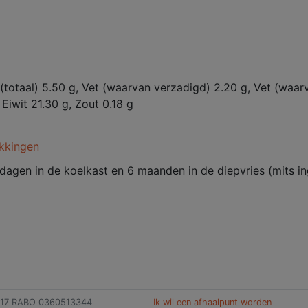
 (totaal) 5.50 g, Vet (waarvan verzadigd) 2.20 g, Vet (waa
iwit 21.30 g, Zout 0.18 g
kkingen
dagen in de koelkast en 6 maanden in de diepvries (mits i
L17 RABO 0360513344
Ik wil een afhaalpunt worden