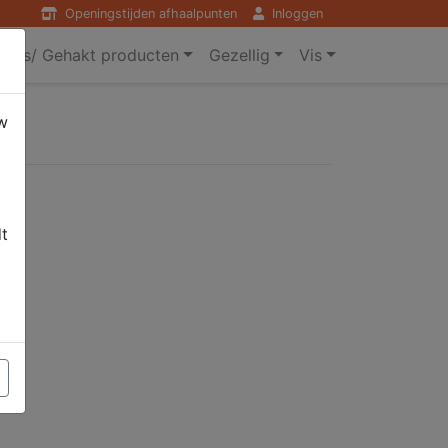
Openingstijden afhaalpunten
Inloggen
ers/ Gehakt producten
Gezellig
Vis
w
dt