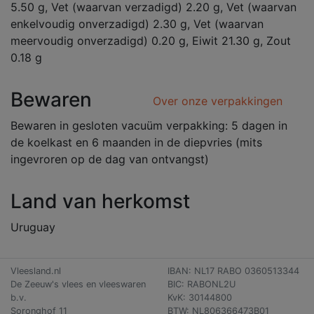
5.50 g, Vet (waarvan verzadigd) 2.20 g, Vet (waarvan
enkelvoudig onverzadigd) 2.30 g, Vet (waarvan
meervoudig onverzadigd) 0.20 g, Eiwit 21.30 g, Zout
0.18 g
Bewaren
Over onze verpakkingen
Bewaren in gesloten vacuüm verpakking: 5 dagen in
de koelkast en 6 maanden in de diepvries (mits
ingevroren op de dag van ontvangst)
Land van herkomst
Uruguay
Vleesland.nl
IBAN: NL17 RABO 0360513344
De Zeeuw's vlees en vleeswaren
BIC: RABONL2U
b.v.
KvK: 30144800
Soronghof 11
BTW: NL806366473B01