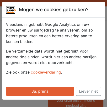
Openingstijden afhaalpunten
Inloggen
Mogen we cookies gebruiken?
Vleesland
Vleesland.nl gebruikt Google Analytics om uw
Grainfed
browser en uw surfgedrag te analyseren, om zo
betere producten en een betere ervaring aan te
Sukadesteak 4x160
kunnen bieden.
gr.
De verzamelde data wordt niet gebruikt voor
andere doeleinden, wordt niet aan andere partijen
gegeven en wordt niet doorverkocht.
Artikelnummer
Zie ook onze
cookieverklaring
.
51120
Categorie
Vlees - Rund
Ja, prima
Liever niet
Voor onze prijzen moet u
ingelogd zijn.