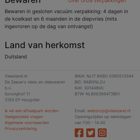
Over onze verpakkingen
Bewaren in gesloten vacuüm verpakking: 4 dagen in
de koelkast en 6 maanden in de diepvries (mits
ingevroren op de dag van ontvangst)
Land van herkomst
Duitsland
Vleesland.nl
IBAN: NL17 RABO 0360513344
De Zeeuw's vlees en vleeswaren
BIC: RABONL2U
b.v.
KvK: 30144800
Soronghof 11
BTW: NL806366473B01
3193 EP Hoogvliet
Ik wil een afhaalpunt worden
Email:
webshop@vleesland.nl
Veelgestelde vragen
Openingstijden op werkdagen
Algemene voorwaarden
van 7.00 - 14.00
Privacyverklaring