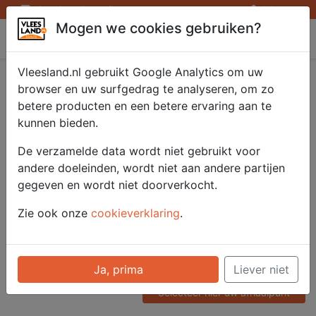
Openingstijden afhaalpunten
Inloggen
Mogen we cookies gebruiken?
Vleesland
Vleesland.nl gebruikt Google Analytics om uw
Schnitzel gepaneerd
browser en uw surfgedrag te analyseren, om zo
betere producten en een betere ervaring aan te
Oostenrijk 4x200 gr.
kunnen bieden.
De verzamelde data wordt niet gebruikt voor
andere doeleinden, wordt niet aan andere partijen
Artikelnummer
gegeven en wordt niet doorverkocht.
51005
Categorie
Zie ook onze
cookieverklaring
.
Vlees - Varken
Voor onze prijzen moet u
Ja, prima
Liever niet
ingelogd zijn.
Selecteer hier uw afhaalpunt