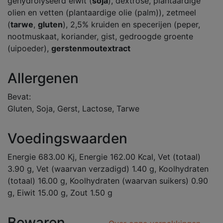
gehydrolyseerd eiwit (
soja
), dextrose, plantaardige
olien en vetten (plantaardige olie (palm)), zetmeel
(
tarwe
,
gluten
), 2,5% kruiden en specerijen (peper,
nootmuskaat, koriander, gist, gedroogde groente
(uipoeder),
gerstenmoutextract
Allergenen
Bevat:
Gluten, Soja, Gerst, Lactose, Tarwe
Voedingswaarden
Energie 683.00 Kj, Energie 162.00 Kcal, Vet (totaal)
3.90 g, Vet (waarvan verzadigd) 1.40 g, Koolhydraten
(totaal) 16.00 g, Koolhydraten (waarvan suikers) 0.90
g, Eiwit 15.00 g, Zout 1.50 g
Bewaren