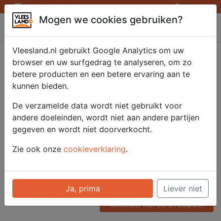
Openingstijden afhaalpunten
Inloggen
Mogen we cookies gebruiken?
Vleesland
Vleesland.nl gebruikt Google Analytics om uw
Kipdöner gegrild
browser en uw surfgedrag te analyseren, om zo
betere producten en een betere ervaring aan te
1000 gr.
kunnen bieden.
De verzamelde data wordt niet gebruikt voor
andere doeleinden, wordt niet aan andere partijen
Artikelnummer
gegeven en wordt niet doorverkocht.
51244
Categorie
Zie ook onze
cookieverklaring
.
Vlees - Kip
Voor onze prijzen moet u
Ja, prima
Liever niet
ingelogd zijn.
Selecteer hier uw afhaalpunt