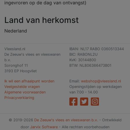
ingevroren op de dag van ontvangst)
Land van herkomst
Nederland
Vleesland.nl
IBAN: NL17 RABO 0360513344
De Zeeuw's vlees en vleeswaren
BIC: RABONL2U
b.v.
KvK: 30144800
Soronghof 11
BTW: NL806366473B01
3193 EP Hoogvliet
Ik wil een afhaalpunt worden
Email:
webshop@vleesland.nl
Veelgestelde vragen
Openingstijden op werkdagen
Algemene voorwaarden
van 7.00 - 14.00
Privacyverklaring
© 2019-2026
De Zeeuw's vlees en vleeswaren b.v.
- Ontwikkeld
door
Jarvix Software
- Alle rechten voorbehouden