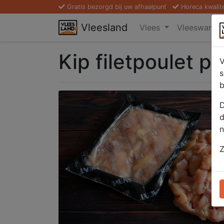
Gratis bezorgd bij uw afhaalpunt
Horeca kwalit
Vleesland
Vlees
Vleeswaren
Kip filetpoulet p
V
s
b
D
d
n
Z