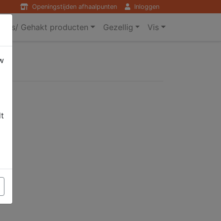
Openingstijden afhaalpunten
Inloggen
ers/ Gehakt producten
Gezellig
Vis
w
dt