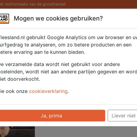
eit rechtstreeks van de groothandel
Kaas/ Zuivel
Saté/ Barbecue
Diversen
Hamburg
Mogen we cookies gebruiken?
er 2x500 gr.
leesland.nl gebruikt Google Analytics om uw browser en u
urfgedrag te analyseren, om zo betere producten en een
etere ervaring aan te kunnen bieden.
Artikelnummer
52610
e verzamelde data wordt niet gebruikt voor andere
Categorie
Vlees - Kip
oeleinden, wordt niet aan andere partijen gegeven en wor
iet doorverkocht.
Voor onze prijzen moet u ingelogd zijn.
ie ook onze
cookieverklaring
.
Selecteer hier uw afhaalpunt
Ja, prima
Liever niet