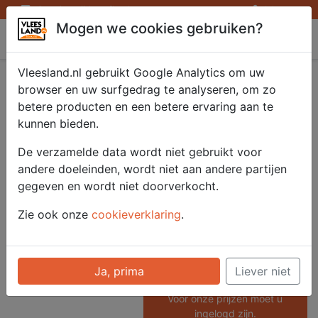
Openingstijden afhaalpunten
Inloggen
Mogen we cookies gebruiken?
Vleesland
Vleesland.nl gebruikt Google Analytics om uw
Kip schnitzel
browser en uw surfgedrag te analyseren, om zo
betere producten en een betere ervaring aan te
gepaneerd 4 x 200
kunnen bieden.
gram.
De verzamelde data wordt niet gebruikt voor
andere doeleinden, wordt niet aan andere partijen
gegeven en wordt niet doorverkocht.
Artikelnummer
Zie ook onze
cookieverklaring
.
52984
Categorie
Vlees - Kip
Ja, prima
Liever niet
Voor onze prijzen moet u
ingelogd zijn.