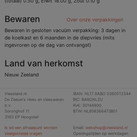
(totaal) 0.50 g, Eiwit 18.00 g, Zout 0.10 g
Bewaren
Over onze verpakkingen
Bewaren in gesloten vacuüm verpakking: 3 dagen in
de koelkast en 6 maanden in de diepvries (mits
ingevroren op de dag van ontvangst)
Land van herkomst
Nieuw Zeeland
Vleesland.nl
IBAN: NL17 RABO 0360513344
De Zeeuw's vlees en vleeswaren
BIC: RABONL2U
b.v.
KvK: 30144800
Soronghof 11
BTW: NL806366473B01
3193 EP Hoogvliet
Ik wil een afhaalpunt worden
Email:
webshop@vleesland.nl
Veelgestelde vragen
Openingstijden op werkdagen