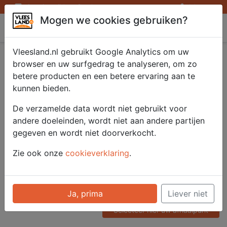
Openingstijden afhaalpunten
Inloggen
Mogen we cookies gebruiken?
Vleesland
Vleesland.nl gebruikt Google Analytics om uw
Frenched racks N.Z.
browser en uw surfgedrag te analyseren, om zo
betere producten en een betere ervaring aan te
2x350 gr. bevr.
kunnen bieden.
De verzamelde data wordt niet gebruikt voor
andere doeleinden, wordt niet aan andere partijen
Artikelnummer
gegeven en wordt niet doorverkocht.
51502
Categorie
Zie ook onze
cookieverklaring
.
Vlees - Lam
Voor onze prijzen moet u
Ja, prima
Liever niet
ingelogd zijn.
Selecteer hier uw afhaalpunt