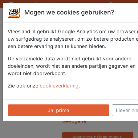
Openingstijden afhaalpunten
Inloggen
Mogen we cookies gebruiken?
Vleesland
Vleesland.nl gebruikt Google Analytics om uw browser 
Wildtrio
uw surfgedrag te analyseren, om zo betere producten 
een betere ervaring aan te kunnen bieden.
hert/wildzwijn/parelh
De verzamelde data wordt niet gebruikt voor andere
200 gr
doeleinden, wordt niet aan andere partijen gegeven en
wordt niet doorverkocht.
Zie ook onze
cookieverklaring
.
Artikelnummer
51613
Categorie
Ja, prima
Liever nie
Vlees - Wild & Frans
Gevogelte
Voor onze prijzen moet u