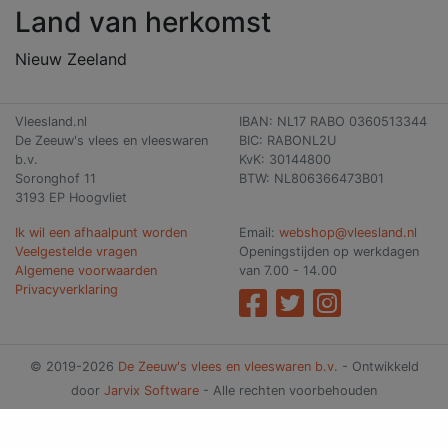
Land van herkomst
Nieuw Zeeland
Vleesland.nl
IBAN: NL17 RABO 0360513344
De Zeeuw's vlees en vleeswaren
BIC: RABONL2U
b.v.
KvK: 30144800
Soronghof 11
BTW: NL806366473B01
3193 EP Hoogvliet
Ik wil een afhaalpunt worden
Email:
webshop@vleesland.nl
Veelgestelde vragen
Openingstijden op werkdagen
Algemene voorwaarden
van 7.00 - 14.00
Privacyverklaring
© 2019-2026
De Zeeuw's vlees en vleeswaren b.v.
- Ontwikkeld
door
Jarvix Software
- Alle rechten voorbehouden