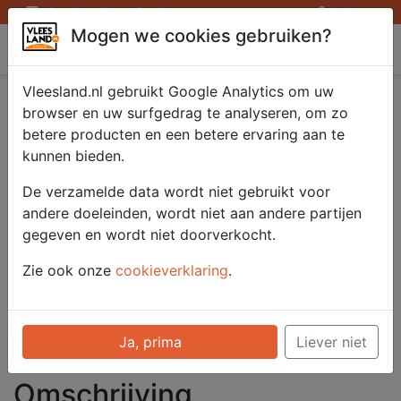
Openingstijden afhaalpunten
Inloggen
Mogen we cookies gebruiken?
Vleesland
Vleesland.nl gebruikt Google Analytics om uw
konijnenbout 1000 gr.
browser en uw surfgedrag te analyseren, om zo
betere producten en een betere ervaring aan te
kunnen bieden.
Artikelnummer
De verzamelde data wordt niet gebruikt voor
51619
andere doeleinden, wordt niet aan andere partijen
Categorie
gegeven en wordt niet doorverkocht.
Vlees - Wild & Frans
Gevogelte
Zie ook onze
cookieverklaring
.
Voor onze prijzen moet u
ingelogd zijn.
Ja, prima
Liever niet
Selecteer hier uw afhaalpunt
Omschrijving