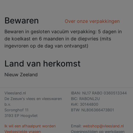
Bewaren
Over onze verpakkingen
Bewaren in gesloten vacuüm verpakking: 5 dagen in
de koelkast en 6 maanden in de diepvries (mits
ingevroren op de dag van ontvangst)
Land van herkomst
Nieuw Zeeland
Vleesland.nl
IBAN: NL17 RABO 0360513344
De Zeeuw's vlees en vleeswaren
BIC: RABONL2U
b.v.
KvK: 30144800
Soronghof 11
BTW: NL806366473B01
3193 EP Hoogvliet
Ik wil een afhaalpunt worden
Email:
webshop@vleesland.nl
Veelgestelde vragen
Openingstijden op werkdagen