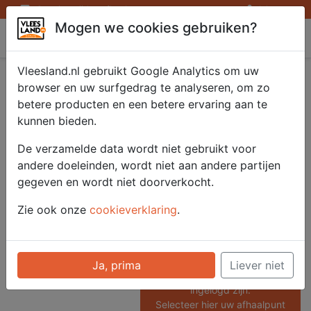
Openingstijden afhaalpunten
Inloggen
Mogen we cookies gebruiken?
Vleesland
Vleesland.nl gebruikt Google Analytics om uw
Franse Eendenborst
browser en uw surfgedrag te analyseren, om zo
betere producten en een betere ervaring aan te
gerookt 1x400 gr.
kunnen bieden.
De verzamelde data wordt niet gebruikt voor
andere doeleinden, wordt niet aan andere partijen
Artikelnummer
gegeven en wordt niet doorverkocht.
52302
Categorie
Zie ook onze
cookieverklaring
.
Vlees - Wild & Frans
Gevogelte
Ja, prima
Liever niet
Voor onze prijzen moet u
ingelogd zijn.
Selecteer hier uw afhaalpunt