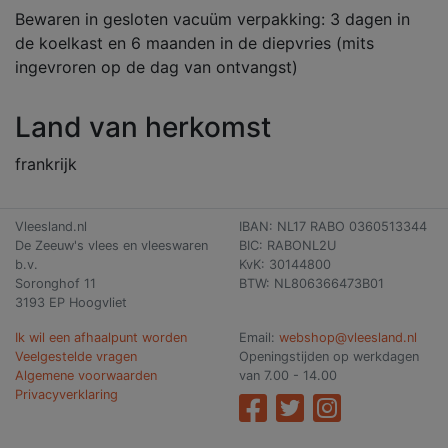
Bewaren in gesloten vacuüm verpakking: 3 dagen in
de koelkast en 6 maanden in de diepvries (mits
ingevroren op de dag van ontvangst)
Land van herkomst
frankrijk
Vleesland.nl
IBAN: NL17 RABO 0360513344
De Zeeuw's vlees en vleeswaren
BIC: RABONL2U
b.v.
KvK: 30144800
Soronghof 11
BTW: NL806366473B01
3193 EP Hoogvliet
Ik wil een afhaalpunt worden
Email:
webshop@vleesland.nl
Veelgestelde vragen
Openingstijden op werkdagen
Algemene voorwaarden
van 7.00 - 14.00
Privacyverklaring