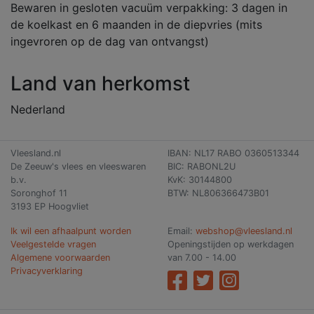
Bewaren in gesloten vacuüm verpakking: 3 dagen in
de koelkast en 6 maanden in de diepvries (mits
ingevroren op de dag van ontvangst)
Land van herkomst
Nederland
Vleesland.nl
IBAN: NL17 RABO 0360513344
De Zeeuw's vlees en vleeswaren
BIC: RABONL2U
b.v.
KvK: 30144800
Soronghof 11
BTW: NL806366473B01
3193 EP Hoogvliet
Ik wil een afhaalpunt worden
Email:
webshop@vleesland.nl
Veelgestelde vragen
Openingstijden op werkdagen
Algemene voorwaarden
van 7.00 - 14.00
Privacyverklaring