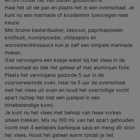
en om totdat het van buiten goudbruin is.
Haal het uit de pan en plaats het in een ovenschaal. Je
kunt nu een marinade of kruidenmix toevoegen naar
keuze.
Met bruine basterdsuiker, zeezout, paprikapoeder,
knoflook, komijnpoeder, chilipepers en
worcestershiresauce kun je zelf een simpele marinade
maken.
Giet vervolgens een kopje water bij het vlees in de
ovenschaal en dek het geheel af met aluminium folie.
Plaats het vervolgens gedurde 5 uur in de
voorverwarmde oven. Haal na 5 uur de ovenschaal
met het vlees uit oven en houd het overtollige vocht
apart (schep het met een juslepel in een
hittebetendige kom).
Je kunt nu het vlees met behulp van twee vorken
uiteen trekken. Mix nu 100 ml. van het apart gehouden
vocht met 4 eetlepels barbeque saus en meng dit door
het vlees. Houd het geheel warm totdat je het