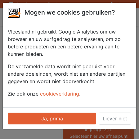
Openingstijden afhaalpunten
Inloggen
Mogen we cookies gebruiken?
Vleesland
Vleesland.nl gebruikt Google Analytics om uw
Varken Harst/Nek
browser en uw surfgedrag te analyseren, om zo
betere producten en een betere ervaring aan te
z.b.2 kilo
kunnen bieden.
De verzamelde data wordt niet gebruikt voor
andere doeleinden, wordt niet aan andere partijen
Artikelnummer
gegeven en wordt niet doorverkocht.
51024
Categorie
Zie ook onze
cookieverklaring
.
Saté/ Barbecue - Grote delen
Barbecue
Ja, prima
Liever niet
Voor onze prijzen moet u
ingelogd zijn.
Selecteer hier uw afhaalpunt