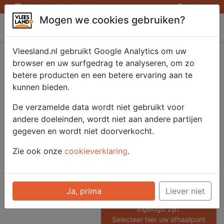
Openingstijden afhaalpunten
Inloggen
Mogen we cookies gebruiken?
Vleesland
Vleesland.nl gebruikt Google Analytics om uw
Iberico sparerib 800
browser en uw surfgedrag te analyseren, om zo
betere producten en een betere ervaring aan te
gr.
kunnen bieden.
De verzamelde data wordt niet gebruikt voor
andere doeleinden, wordt niet aan andere partijen
Artikelnummer
gegeven en wordt niet doorverkocht.
52939
Categorie
Zie ook onze
cookieverklaring
.
Saté/ Barbecue - Grote delen
Barbecue
Ja, prima
Liever niet
Voor onze prijzen moet u
ingelogd zijn.
Selecteer hier uw afhaalpunt