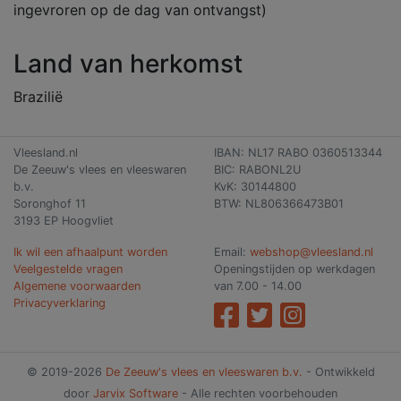
ingevroren op de dag van ontvangst)
Land van herkomst
Brazilië
Vleesland.nl
IBAN: NL17 RABO 0360513344
De Zeeuw's vlees en vleeswaren
BIC: RABONL2U
b.v.
KvK: 30144800
Soronghof 11
BTW: NL806366473B01
3193 EP Hoogvliet
Ik wil een afhaalpunt worden
Email:
webshop@vleesland.nl
Veelgestelde vragen
Openingstijden op werkdagen
Algemene voorwaarden
van 7.00 - 14.00
Privacyverklaring
© 2019-2026
De Zeeuw's vlees en vleeswaren b.v.
- Ontwikkeld
door
Jarvix Software
- Alle rechten voorbehouden