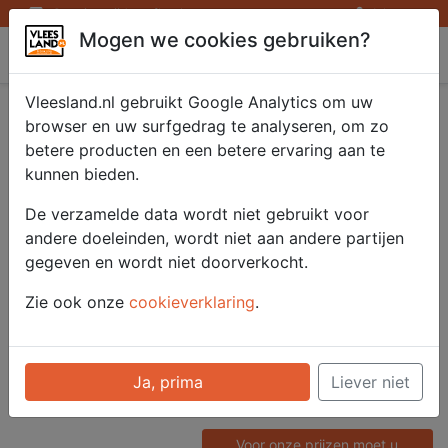
Openingstijden afhaalpunten
Inloggen
Mogen we cookies gebruiken?
Vleesland
Vleesland.nl gebruikt Google Analytics om uw
Braz. Runder
browser en uw surfgedrag te analyseren, om zo
betere producten en een betere ervaring aan te
Contrafilet ca.1000
kunnen bieden.
gr.D.V.
De verzamelde data wordt niet gebruikt voor
andere doeleinden, wordt niet aan andere partijen
gegeven en wordt niet doorverkocht.
Artikelnummer
Zie ook onze
cookieverklaring
.
52945
Categorie
Saté/ Barbecue - Grote delen
Ja, prima
Liever niet
Barbecue
Voor onze prijzen moet u