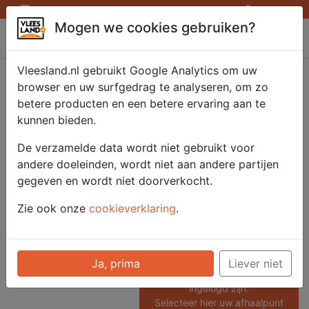
Openingstijden afhaalpunten
Inloggen
Mogen we cookies gebruiken?
Vleesland
Vleesland.nl gebruikt Google Analytics om uw
Gemarineerde
browser en uw surfgedrag te analyseren, om zo
betere producten en een betere ervaring aan te
Rumpsteak 4x100 gr.
kunnen bieden.
De verzamelde data wordt niet gebruikt voor
andere doeleinden, wordt niet aan andere partijen
Artikelnummer
gegeven en wordt niet doorverkocht.
52409
Categorie
Zie ook onze
cookieverklaring
.
Saté/ Barbecue - Porties
Barbecue
Ja, prima
Liever niet
Voor onze prijzen moet u
ingelogd zijn.
Selecteer hier uw afhaalpunt